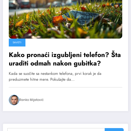
SAVETI
Kako pronaći izgubljeni telefon? Šta
uraditi odmah nakon gubitka?
Kada se suočite sa nestankom telefona, prvi korak je da
preduzmete hitne mere. Pokušajte da…
Ranko Mijatović