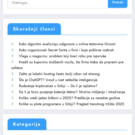
Skorašnji članci
Kako algoritmi analiziraju odgovore u online testovima ličnosti
Kako organizovati Secret Santa u firmi i koje poklone izabrati
Vlaga u magacinu: problem koji kvari robu pre isporuke
Kredit za kupovinu službenih vozila, šta firma treba da pripremi pre
zahteva
Zašto je lokalni hosting često bolji izbor od stranog
Šta je ChatGPT? Uvod u svet veštačke inteligencije
Rudarenje kriptovaluta u Srbiji – Da li je isplativo?
Da li je brzo punjenje baterije štetno? Stručna mišljenja i istraživanja.
Koliko vredi jedan bitkoin u 2025? Predikcije za naredne godine
Kolike su plate programera u Srbiji? Pregled trenutnog tržišta 2025
Kategorije