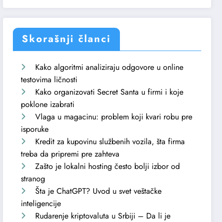
Skorašnji članci
Kako algoritmi analiziraju odgovore u online
testovima ličnosti
Kako organizovati Secret Santa u firmi i koje
poklone izabrati
Vlaga u magacinu: problem koji kvari robu pre
isporuke
Kredit za kupovinu službenih vozila, šta firma
treba da pripremi pre zahteva
Zašto je lokalni hosting često bolji izbor od
stranog
Šta je ChatGPT? Uvod u svet veštačke
inteligencije
Rudarenje kriptovaluta u Srbiji – Da li je