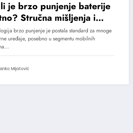
li je brzo punjenje baterije
tno? Stručna mišljenja i
raživanja.
logija brzo punjenje je postala standard za mnoge
ne uređaje, posebno u segmentu mobilnih
ona…
anko Mijatović