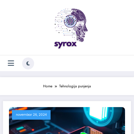
Skoči
na
sadržaj
Home
Tehnologija punjenja
novembar 26, 2024