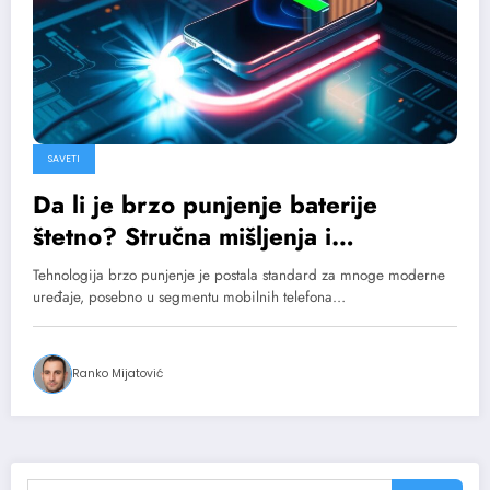
SAVETI
Da li je brzo punjenje baterije
štetno? Stručna mišljenja i
istraživanja.
Tehnologija brzo punjenje je postala standard za mnoge moderne
uređaje, posebno u segmentu mobilnih telefona…
Ranko Mijatović