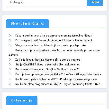
Skorašnji članci
Kako algoritmi analiziraju odgovore u online testovima ličnosti
Kako organizovati Secret Santa u firmi i koje poklone izabrati
Vlaga u magacinu: problem koji kvari robu pre isporuke
Kredit za kupovinu službenih vozila, šta firma treba da pripremi pre
zahteva
Zašto je lokalni hosting često bolji izbor od stranog
Šta je ChatGPT? Uvod u svet veštačke inteligencije
Rudarenje kriptovaluta u Srbiji – Da li je isplativo?
Da li je brzo punjenje baterije štetno? Stručna mišljenja i istraživanja.
Koliko vredi jedan bitkoin u 2025? Predikcije za naredne godine
Kolike su plate programera u Srbiji? Pregled trenutnog tržišta 2025
Kategorije